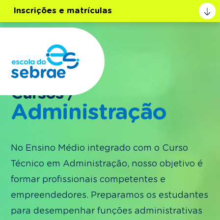
Inscrições e matrículas
Cursos /
Linguagens e suas tecnologias:
Administração
Arte
Educação Física
Língua Inglesa
No Ensino Médio integrado com o Curso
Espanhol para Negócios
Língua Portuguesa
Técnico em Administração, nosso objetivo é
Produção de texto e o mundo do
trabalho
formar profissionais competentes e
empreendedores. Preparamos os estudantes
para desempenhar funções administrativas
Ciências Humanas e Sociais aplicadas: