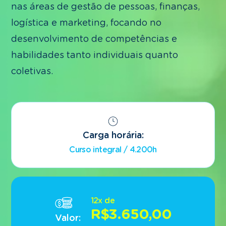
nas áreas de gestão de pessoas, finanças,
Filosofia
Filosofia (Ética e Cidadania)
logística e marketing, focando no
Geografia
desenvolvimento de competências e
História
Sociologia
habilidades tanto individuais quanto
coletivas.
Ciências da natureza e suas tecnologias:
Biologia
Química
Física
Carga horária:
Curso integral / 4.200h
Matemática e suas tecnologias:
Matemática
12x de
R$3.650,00
Valor: