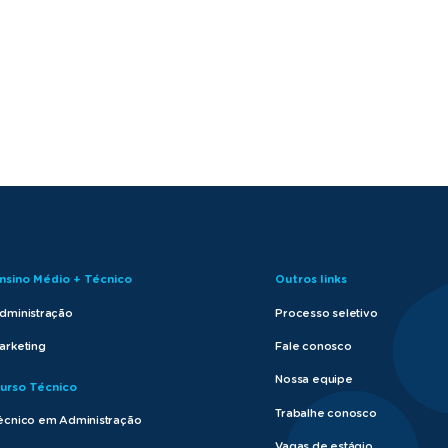
nsino Médio + Técnico
Outros links
dministração
Processo seletivo
arketing
Fale conosco
Nossa equipe
urso Técnico
Trabalhe conosco
écnico em Administração
Vagas de estágio