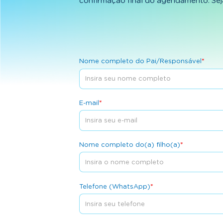
confirmação final do agendamento. Sej
Nome completo do Pai/Responsável
*
E-mail
*
Nome completo do(a) filho(a)
*
Telefone (WhatsApp)
*