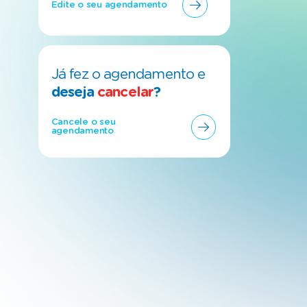
Edite o seu agendamento
Já fez o agendamento e
deseja
cancelar
?
Cancele o seu
agendamento
3
1
2
3
4
5
6
7
10
8
9
10
11
12
13
14
17
15
16
17
18
19
20
21
24
22
23
24
25
26
27
28