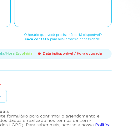
27
28
29
30
25
26
27
28
29
30
O horário que você precisa não está disponível?
Faça contato
para avaliarmos a necessidade.
ta/Hora Escolhida
Data indisponível / Hora ocupada
*
oais
te formulário para confirmar o agendamento e
o dos dados é realizado nos termos da Lei nº
dos LGPD). Para saber mais, acesse a nossa
Política