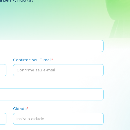
a bem-vindo (a)!
Confirme seu E-mail
*
Cidade
*