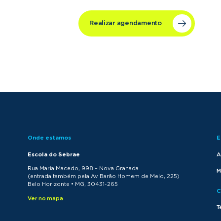
Realizar agendamento
Onde estamos
E
Escola do Sebrae
A
Rua Maria Macedo, 998 – Nova Granada
M
(entrada também pela Av Barão Homem de Melo, 225)
Belo Horizonte • MG, 30431-265
C
Ver no mapa
T